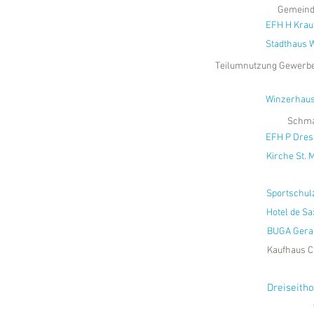
Gemeind
EFH H Krau
Stadthaus W
Teilumnutzung Gewerbe
Winzerhaus
Schma
EFH P Dres
Kirche St. 
Sportschul
Hotel de Sa
BUGA Gera 
Kaufhaus C
Dreiseith