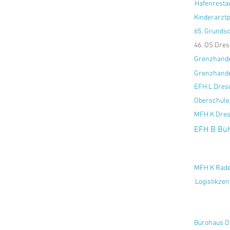
Hafenresta
Kinderarztp
65. Grunds
46. OS Dres
Grenzhande
Grenzhande
EFH L Dres
Oberschule
MFH K Dres
EFH B Büh
MFH K Rade
Logistikze
Bürohaus D