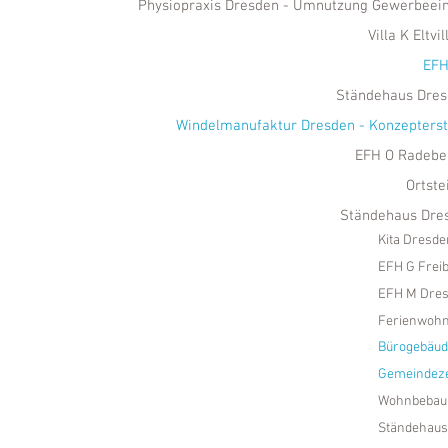
Physiopraxis Dresden - Umnutzung Gewerbeein
Villa K Eltvi
EFH
Ständehaus Dres
Windelmanufaktur Dresden - Konzepterst
EFH O Radebeu
Ortste
Ständehaus Dres
Kita Dresde
EFH G Freib
EFH M Dres
Ferienwohn
Bürogebäud
Gemeindeze
Wohnbebauu
Ständehaus